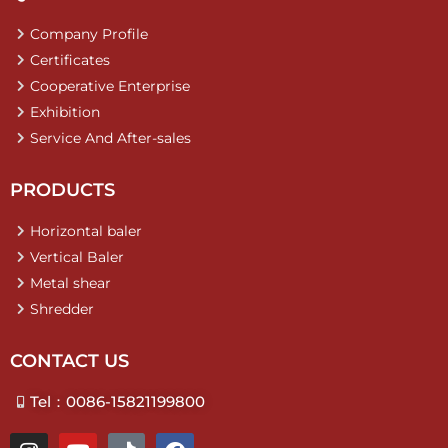
Company Profile
Certificates
Cooperative Enterprise
Exhibition
Service And After-sales
PRODUCTS
Horizontal baler
Vertical Baler
Metal shear
Shredder
CONTACT US
Tel：0086-15821199800
I
Y
T
F