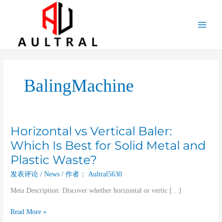
跳
至
内
容
BalingMachine
Horizontal vs Vertical Baler:
Horizontal
vs
Which Is Best for Solid Metal and
Vertical
Plastic Waste?
Baler:
Which
发表评论
/
News
/ 作者：
Aultral5630
Is
Meta Description: Discover whether horizontal or vertic […]
Best
for
Read More »
Solid