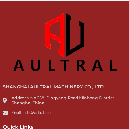
SHANGHAI AULTRAL MACHINERY CO., LTD.
Address :No.258, Pingyang Road,Minhang District,
Shanghai,China
Email :info@aultral.com
Quick Links