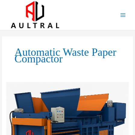
跳
至
内
容
Automatic Waste Paper
Compactor
Automatic
Horizontal
Cardboard
&
Waste
Paper
Baler