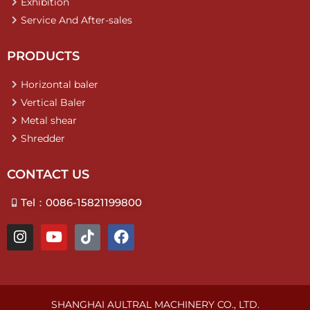
Exhibition
Service And After-sales
PRODUCTS
Horizontal baler
Vertical Baler
Metal shear
Shredder
CONTACT US
Tel：0086-15821199800
I
Y
T
F
n
o
i
a
s
u
k
c
t
t
t
e
a
u
o
b
g
b
k
o
SHANGHAI AULTRAL MACHINERY CO., LTD.